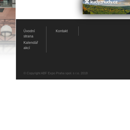
Úvodní
Kontakt
strana
Kalendář
akcí
© Copyright ABF Expo Praha spol. s r.o. 2018