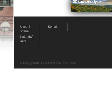
Úvodní
Kontakt
strana
Kalendář
akcí
© Copyright ABF Expo Praha spol. s r.o. 2018