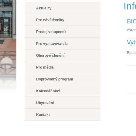
In
Aktuality
Pro návštěvníky
BI
Akred
Prodej vstupenek
Vyt
Pro vystavovatele
Bude 
Oborové členění
Pro média
Doprovodný program
Kalendář akcí
Ubytování
Kontakt