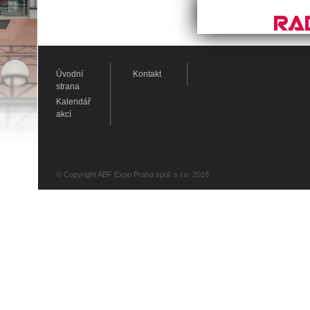
Úvodní
Kontakt
strana
Kalendář
akcí
© Copyright ABF Expo Praha spol. s r.o. 2018