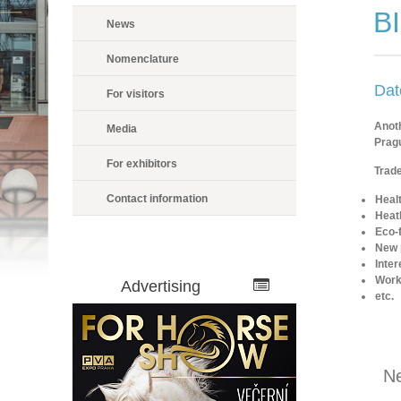
B
News
Nomenclature
Dat
For visitors
Anoth
Media
Pragu
For exhibitors
Trade
Contact information
Heal
Heath
Eco-f
New p
Inter
Work
Advertising
etc.
N