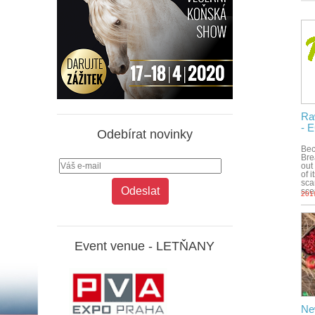
Ra
- 
Odebírat novinky
Bec
Bre
out
of i
sca
scep
201
Event venue -
LETŇANY
New