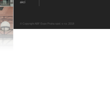
akcí
© Copyright ABF Expo Praha spol. s r.o. 2018